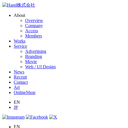
About
Overview
Company
Access
Members
Works
Service
Advertising
Branding
Movie
Web / UI Design
News
Recruit
Contact
Art
OnlineShop
EN
JP
EN