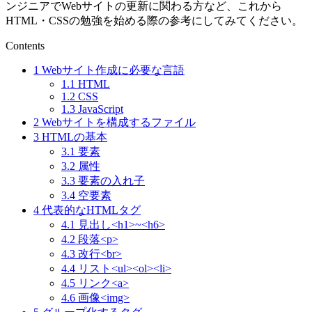
ンジニアでWebサイトの更新に関わる方など、これから
HTML・CSSの勉強を始める際の参考にしてみてください。
Contents
1
Webサイト作成に必要な言語
1.1
HTML
1.2
CSS
1.3
JavaScript
2
Webサイトを構成するファイル
3
HTMLの基本
3.1
要素
3.2
属性
3.3
要素の入れ子
3.4
空要素
4
代表的なHTMLタグ
4.1
見出し<h1>~<h6>
4.2
段落<p>
4.3
改行<br>
4.4
リスト<ul><ol><li>
4.5
リンク<a>
4.6
画像<img>