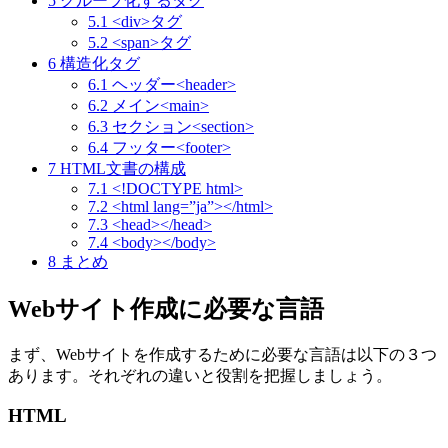
5
グループ化するタグ
5.1
<div>タグ
5.2
<span>タグ
6
構造化タグ
6.1
ヘッダー<header>
6.2
メイン<main>
6.3
セクション<section>
6.4
フッター<footer>
7
HTML文書の構成
7.1
<!DOCTYPE html>
7.2
<html lang=”ja”></html>
7.3
<head></head>
7.4
<body></body>
8
まとめ
Webサイト作成に必要な言語
まず、Webサイトを作成するために必要な言語は以下の３つ
あります。それぞれの違いと役割を把握しましょう。
HTML