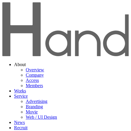
About
Overview
Company
Access
Members
Works
Service
Advertising
Branding
Movie
Web / UI Design
News
Recruit