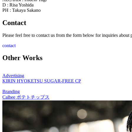
D : Risa Yoshida
PH : Takaya Sakano
Contact
Please feel free to contact us from the form below for inquiries about 
contact
Other Works
Advertising
KIRIN HYOKETSU SUGAR-FREE CP
Branding
Calbee ポテトチップス