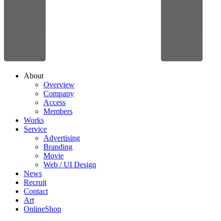
About
Overview
Company
Access
Members
Works
Service
Advertising
Branding
Movie
Web / UI Design
News
Recruit
Contact
Art
OnlineShop